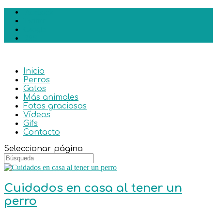
Facebook
Twitter
Google
RSS
Inicio
Perros
Gatos
Más animales
Fotos graciosas
Vídeos
Gifs
Contacto
Seleccionar página
Cuidados en casa al tener un
perro