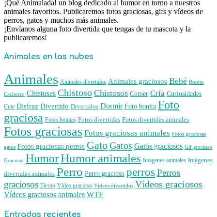
¡Qué Animalada! un blog dedicado al humor en torno a nuestros
animales favoritos. Publicaremos fotos graciosas, gifs y vídeos de
perros, gatos y muchos más animales.
¡Envíanos alguna foto divertida que tengas de tu mascota y la
publicaremos!
Animales en las nubes
Animales
Bebé
Animales graciosos
Animales divertidos
Bonito
Chistoso
Chistosos
Cría
Chistosas
Comer
Curiosidades
Cachorro
Foto
Dormir
Disfraz
Divertido
Foto bonita
Divertidos
Cute
graciosa
Fotos divertidas
Fotos divertidas animales
Fotos bonitas
Fotos graciosas
Fotos graciosas animales
Fotos graciosas
Gato
Gatos
Gatos graciosos
Fotos graciosas perros
gatos
Gif gracioso
Humor animales
Humor
Imágenes animales
Imágenes
Gracioso
Perro
perros
Perros
Perro gracioso
divertidas animales
Vídeos graciosos
graciosos
Tierno
Vídeo gracioso
Vídeos divertidos
WTF
Vídeos graciosos animales
Entradas recientes