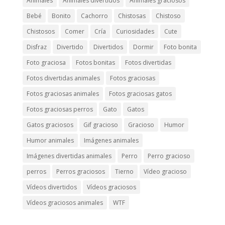
Animales
Animales divertidos
Animales graciosos
Bebé
Bonito
Cachorro
Chistosas
Chistoso
Chistosos
Comer
Cría
Curiosidades
Cute
Disfraz
Divertido
Divertidos
Dormir
Foto bonita
Foto graciosa
Fotos bonitas
Fotos divertidas
Fotos divertidas animales
Fotos graciosas
Fotos graciosas animales
Fotos graciosas gatos
Fotos graciosas perros
Gato
Gatos
Gatos graciosos
Gif gracioso
Gracioso
Humor
Humor animales
Imágenes animales
Imágenes divertidas animales
Perro
Perro gracioso
perros
Perros graciosos
Tierno
Vídeo gracioso
Vídeos divertidos
Vídeos graciosos
Vídeos graciosos animales
WTF