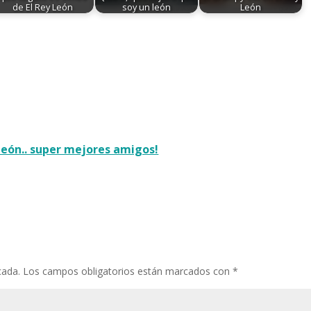
de El Rey León
soy un león
León
 león.. super mejores amigos!
cada.
Los campos obligatorios están marcados con
*