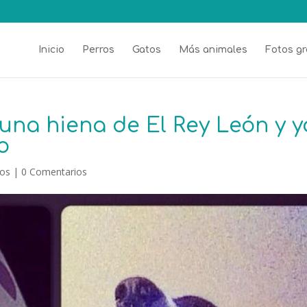
Inicio
Perros
Gatos
Más animales
Fotos gr
 una hiena de El Rey León y y
o
ros
|
0 Comentarios