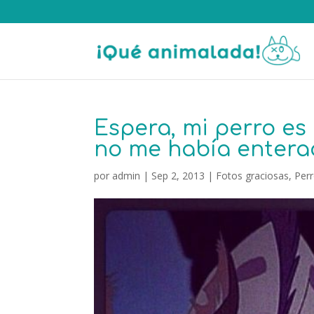
Espera, mi perro es
no me había entera
por
admin
|
Sep 2, 2013
|
Fotos graciosas
,
Per