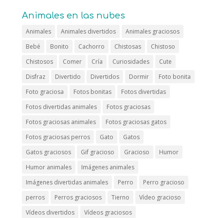
Animales en las nubes
Animales
Animales divertidos
Animales graciosos
Bebé
Bonito
Cachorro
Chistosas
Chistoso
Chistosos
Comer
Cría
Curiosidades
Cute
Disfraz
Divertido
Divertidos
Dormir
Foto bonita
Foto graciosa
Fotos bonitas
Fotos divertidas
Fotos divertidas animales
Fotos graciosas
Fotos graciosas animales
Fotos graciosas gatos
Fotos graciosas perros
Gato
Gatos
Gatos graciosos
Gif gracioso
Gracioso
Humor
Humor animales
Imágenes animales
Imágenes divertidas animales
Perro
Perro gracioso
perros
Perros graciosos
Tierno
Vídeo gracioso
Vídeos divertidos
Vídeos graciosos