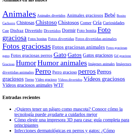
Animales
Bebé
Animales graciosos
Animales divertidos
Bonito
Chistoso
Chistosos
Cría
Chistosas
Comer
Curiosidades
Cachorro
Foto
Dormir
Disfraz
Divertido
Foto bonita
Divertidos
Cute
graciosa
Fotos divertidas
Fotos divertidas animales
Fotos bonitas
Fotos graciosas
Fotos graciosas animales
Fotos graciosas
Gato
Gatos
Gatos graciosos
Fotos graciosas perros
gatos
Gif gracioso
Humor animales
Humor
Imágenes animales
Imágenes
Gracioso
Perro
perros
Perros
Perro gracioso
divertidas animales
Vídeos graciosos
graciosos
Tierno
Vídeo gracioso
Vídeos divertidos
WTF
Vídeos graciosos animales
Entradas recientes
¿Quieres tener un pájaro como mascota? Conoce cómo la
tecnología puede ayudarte a cuidarlos mejor
Cómo elegir una impresora 3D para casa: guía completa para
principiantes
Infecciones dermatológicas en perros y gatos: ¿Cómo