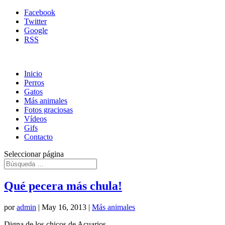
Facebook
Twitter
Google
RSS
Inicio
Perros
Gatos
Más animales
Fotos graciosas
Vídeos
Gifs
Contacto
Seleccionar página
Qué pecera más chula!
por
admin
|
May 16, 2013
|
Más animales
Digna de los chicos de Acuarios...