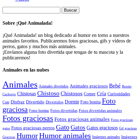
Buscar:
Sobre ¡Qué Animalada!
¡Qué Animalada! un blog dedicado al humor en torno a nuestros
animales favoritos. Publicaremos fotos graciosas, gifs y vídeos de
perros, gatos y muchos más animales.
¡Envíanos alguna foto divertida que tengas de tu mascota y la
publicaremos!
Animales en las nubes
Animales
Bebé
Animales graciosos
Animales divertidos
Bonito
Chistoso
Chistosos
Cría
Chistosas
Comer
Curiosidades
Cachorro
Foto
Dormir
Disfraz
Divertido
Foto bonita
Divertidos
Cute
graciosa
Fotos divertidas
Fotos divertidas animales
Fotos bonitas
Fotos graciosas
Fotos graciosas animales
Fotos graciosas
Gato
Gatos
Gatos graciosos
Fotos graciosas perros
gatos
Gif gracioso
Humor animales
Humor
Imágenes animales
Imágenes
Gracioso