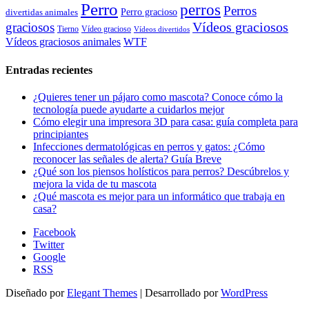
Perro
perros
Perros
Perro gracioso
divertidas animales
Vídeos graciosos
graciosos
Tierno
Vídeo gracioso
Vídeos divertidos
WTF
Vídeos graciosos animales
Entradas recientes
¿Quieres tener un pájaro como mascota? Conoce cómo la
tecnología puede ayudarte a cuidarlos mejor
Cómo elegir una impresora 3D para casa: guía completa para
principiantes
Infecciones dermatológicas en perros y gatos: ¿Cómo
reconocer las señales de alerta? Guía Breve
¿Qué son los piensos holísticos para perros? Descúbrelos y
mejora la vida de tu mascota
¿Qué mascota es mejor para un informático que trabaja en
casa?
Facebook
Twitter
Google
RSS
Diseñado por
Elegant Themes
| Desarrollado por
WordPress