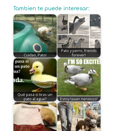
Tambien te puede interesar:
Pato y perro, friends
Cuidao, Pato!
forever!
Qué pasa si tiras un
pato al agua?
Estoy taaan nervioso!