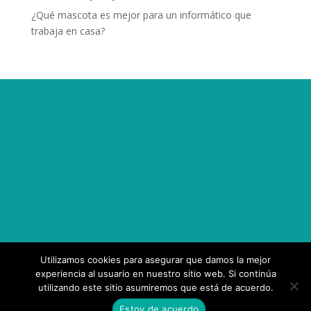
¿Qué mascota es mejor para un informático que
trabaja en casa?
Utilizamos cookies para asegurar que damos la mejor
experiencia al usuario en nuestro sitio web. Si continúa
utilizando este sitio asumiremos que está de acuerdo.
Diseñado por
Elegant Themes
| Desarrollado por
Estoy de acuerdo
WordPress