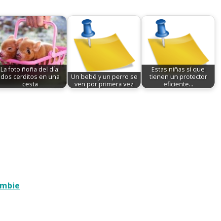
La foto ñoña del día:
Estas niñas sí que
dos cerditos en una
Un bebé y un perro se
tienen un protector
cesta
ven por primera vez
eficiente...
ombie