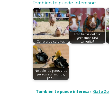
Tambien te puede interesar:
Foto tierna del día:
¿echamos una
Carrera de cerditos
carrerita?
No solo los gatos y los
perros son monos,
¡los…
También te puede interesar
Gato Z