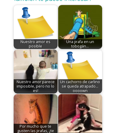
Nuestro amor es
Una jirafa en un
posible
tobogán...
Nuestro amor parece
Un cachorro de carlino
imposible, pero no lo
se queda atrapado...
es!
oooown
Por mucho que te
gusten las jirafas, ¿te