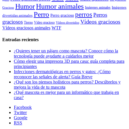
Humor animales
Humor
Imágenes animales
Imágenes
Gracioso
Perro
perros
Perros
Perro gracioso
divertidas animales
Vídeos graciosos
graciosos
Tierno
Vídeo gracioso
Vídeos divertidos
WTF
Vídeos graciosos animales
Entradas recientes
¿Quieres tener un pájaro como mascota? Conoce cómo la
tecnología puede ayudarte a cuidarlos mejor
Cómo elegir una impresora 3D para casa: guía completa para
principiantes
Infecciones dermatológicas en perros y gatos: ¿Cómo
reconocer las señales de alerta? Guía Breve
¿Qué son los piensos holísticos para perros? Descúbrelos y
mejora la vida de tu mascota
¿Qué mascota es mejor para un informático que trabaja en
casa?
Facebook
Twitter
Google
RSS