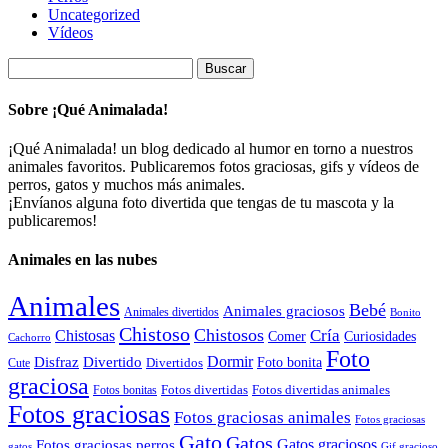
Uncategorized
Vídeos
Buscar:
Sobre ¡Qué Animalada!
¡Qué Animalada! un blog dedicado al humor en torno a nuestros
animales favoritos. Publicaremos fotos graciosas, gifs y vídeos de
perros, gatos y muchos más animales.
¡Envíanos alguna foto divertida que tengas de tu mascota y la
publicaremos!
Animales en las nubes
Animales
Bebé
Animales graciosos
Animales divertidos
Bonito
Chistoso
Chistosos
Cría
Chistosas
Comer
Curiosidades
Cachorro
Foto
Dormir
Disfraz
Divertido
Foto bonita
Divertidos
Cute
graciosa
Fotos divertidas
Fotos divertidas animales
Fotos bonitas
Fotos graciosas
Fotos graciosas animales
Fotos graciosas
Gato
Gatos
Gatos graciosos
Fotos graciosas perros
gatos
Gif gracioso