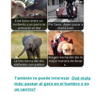
Este beso entre un
corderito y un perro te
Por favor, dejen pasar a
animarán el día!
mamá pato
Imagen tierna del día: la
La foto tierna del día:
mejor manera de llevar
elefantito con patitos
a…
También te puede interesar
Qué mola
más: pasear al gato en el hombro o en
un carrito?