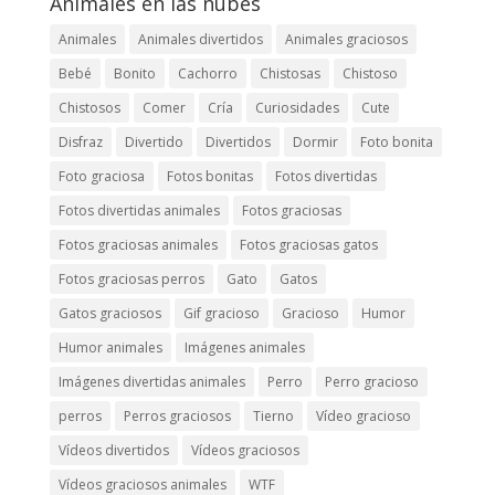
Animales en las nubes
Animales
Animales divertidos
Animales graciosos
Bebé
Bonito
Cachorro
Chistosas
Chistoso
Chistosos
Comer
Cría
Curiosidades
Cute
Disfraz
Divertido
Divertidos
Dormir
Foto bonita
Foto graciosa
Fotos bonitas
Fotos divertidas
Fotos divertidas animales
Fotos graciosas
Fotos graciosas animales
Fotos graciosas gatos
Fotos graciosas perros
Gato
Gatos
Gatos graciosos
Gif gracioso
Gracioso
Humor
Humor animales
Imágenes animales
Imágenes divertidas animales
Perro
Perro gracioso
perros
Perros graciosos
Tierno
Vídeo gracioso
Vídeos divertidos
Vídeos graciosos
Vídeos graciosos animales
WTF