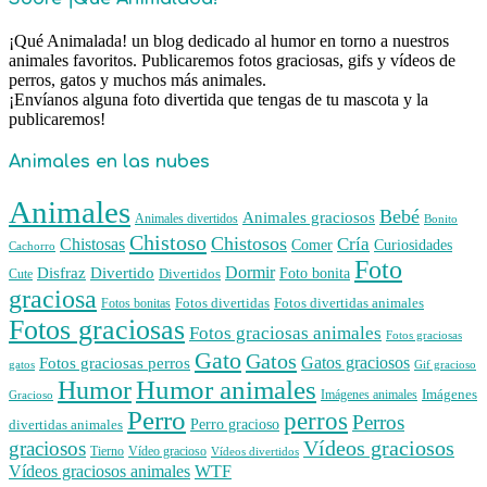
¡Qué Animalada! un blog dedicado al humor en torno a nuestros
animales favoritos. Publicaremos fotos graciosas, gifs y vídeos de
perros, gatos y muchos más animales.
¡Envíanos alguna foto divertida que tengas de tu mascota y la
publicaremos!
Animales en las nubes
Animales
Bebé
Animales graciosos
Animales divertidos
Bonito
Chistoso
Chistosos
Cría
Chistosas
Comer
Curiosidades
Cachorro
Foto
Dormir
Disfraz
Divertido
Foto bonita
Divertidos
Cute
graciosa
Fotos divertidas
Fotos divertidas animales
Fotos bonitas
Fotos graciosas
Fotos graciosas animales
Fotos graciosas
Gato
Gatos
Gatos graciosos
Fotos graciosas perros
gatos
Gif gracioso
Humor animales
Humor
Imágenes animales
Imágenes
Gracioso
Perro
perros
Perros
Perro gracioso
divertidas animales
Vídeos graciosos
graciosos
Tierno
Vídeo gracioso
Vídeos divertidos
WTF
Vídeos graciosos animales