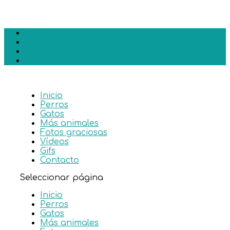
Facebook
Twitter
Google
RSS
Inicio
Perros
Gatos
Más animales
Fotos graciosas
Vídeos
Gifs
Contacto
Seleccionar página
Inicio
Perros
Gatos
Más animales