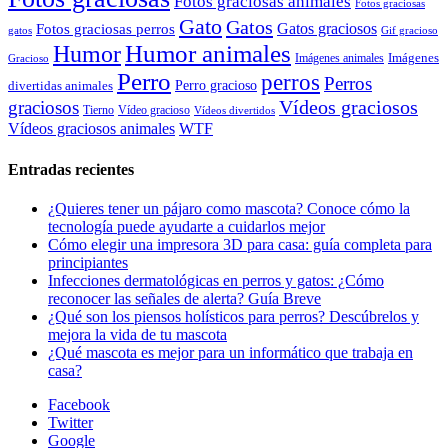
Fotos graciosas animales
Fotos graciosas
Gato
Gatos
Gatos graciosos
Fotos graciosas perros
gatos
Gif gracioso
Humor animales
Humor
Imágenes animales
Imágenes
Gracioso
Perro
perros
Perros
Perro gracioso
divertidas animales
Vídeos graciosos
graciosos
Tierno
Vídeo gracioso
Vídeos divertidos
WTF
Vídeos graciosos animales
Entradas recientes
¿Quieres tener un pájaro como mascota? Conoce cómo la
tecnología puede ayudarte a cuidarlos mejor
Cómo elegir una impresora 3D para casa: guía completa para
principiantes
Infecciones dermatológicas en perros y gatos: ¿Cómo
reconocer las señales de alerta? Guía Breve
¿Qué son los piensos holísticos para perros? Descúbrelos y
mejora la vida de tu mascota
¿Qué mascota es mejor para un informático que trabaja en
casa?
Facebook
Twitter
Google