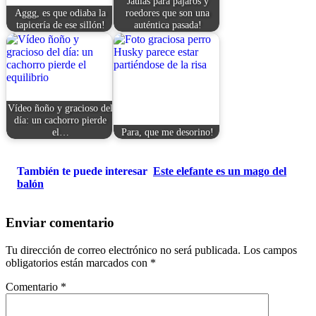
Jaulas para pájaros y
Aggg, es que odiaba la
roedores que son una
tapicería de ese sillón!
auténtica pasada!
Vídeo ñoño y gracioso del
día: un cachorro pierde
el…
Para, que me desorino!
También te puede interesar
Este elefante es un mago del
balón
Enviar comentario
Tu dirección de correo electrónico no será publicada.
Los campos
obligatorios están marcados con
*
Comentario
*