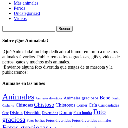
Más animales
Perros
Uncategorized
Vídeos
Buscar:
Sobre ¡Qué Animalada!
¡Qué Animalada! un blog dedicado al humor en torno a nuestros
animales favoritos. Publicaremos fotos graciosas, gifs y vídeos de
perros, gatos y muchos más animales.
¡Envíanos alguna foto divertida que tengas de tu mascota y la
publicaremos!
Animales en las nubes
Animales
Bebé
Animales graciosos
Animales divertidos
Bonito
Chistoso
Chistosos
Cría
Chistosas
Comer
Curiosidades
Cachorro
Foto
Dormir
Disfraz
Divertido
Foto bonita
Divertidos
Cute
graciosa
Fotos divertidas
Fotos divertidas animales
Fotos bonitas
Fotos graciosas