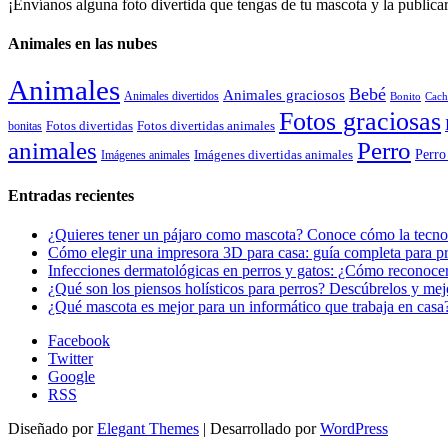
¡Envíanos alguna foto divertida que tengas de tu mascota y la public
Animales en las nubes
Animales
Bebé
Animales graciosos
Animales divertidos
Bonito
Cach
Fotos graciosas
Fotos divertidas
Fotos divertidas animales
bonitas
animales
Perro
Perro
Imágenes animales
Imágenes divertidas animales
Entradas recientes
¿Quieres tener un pájaro como mascota? Conoce cómo la tecnol
Cómo elegir una impresora 3D para casa: guía completa para pr
Infecciones dermatológicas en perros y gatos: ¿Cómo reconocer
¿Qué son los piensos holísticos para perros? Descúbrelos y mej
¿Qué mascota es mejor para un informático que trabaja en casa
Facebook
Twitter
Google
RSS
Diseñado por
Elegant Themes
| Desarrollado por
WordPress