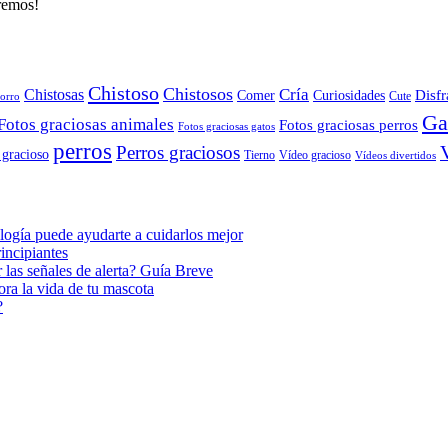
aremos!
Chistoso
Chistosos
Cría
Chistosas
Disfr
Comer
Curiosidades
orro
Cute
Ga
Fotos graciosas animales
Fotos graciosas perros
Fotos graciosas gatos
perros
Perros graciosos
 gracioso
Tierno
Vídeo gracioso
Vídeos divertidos
ogía puede ayudarte a cuidarlos mejor
incipiantes
 las señales de alerta? Guía Breve
ora la vida de tu mascota
?