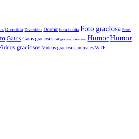
Foto graciosa
Dormir
az
Divertido
Foto bonita
Divertidos
Fotos
Humor
Humor
to
Gatos
Gatos graciosos
Gif gracioso
Gracioso
Vídeos graciosos
WTF
Vídeos graciosos animales