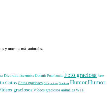
atos y muchos más animales.
Foto graciosa
Dormir
az
Divertido
Foto bonita
Divertidos
Fotos
Humor
Humor
to
Gatos
Gatos graciosos
Gif gracioso
Gracioso
Vídeos graciosos
WTF
Vídeos graciosos animales