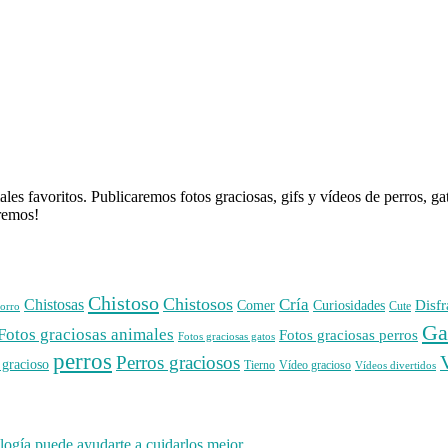
es favoritos. Publicaremos fotos graciosas, gifs y vídeos de perros, g
aremos!
Chistoso
Chistosos
Cría
Chistosas
Disfr
Comer
Curiosidades
orro
Cute
Ga
Fotos graciosas animales
Fotos graciosas perros
Fotos graciosas gatos
perros
Perros graciosos
 gracioso
Tierno
Vídeo gracioso
Vídeos divertidos
ogía puede ayudarte a cuidarlos mejor