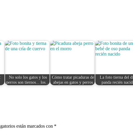
:
No solo los gatos y los
Cómo tratar picaduras de
La foto tierna del d
perros son tiernos... los…
abejas en gatos y perros
panda recién nacid
gatorios están marcados con
*