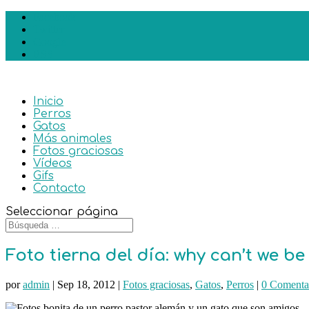
Facebook
Twitter
Google
RSS
Inicio
Perros
Gatos
Más animales
Fotos graciosas
Vídeos
Gifs
Contacto
Seleccionar página
Foto tierna del día: why can’t we be
por
admin
|
Sep 18, 2012
|
Fotos graciosas
,
Gatos
,
Perros
|
0 Comenta