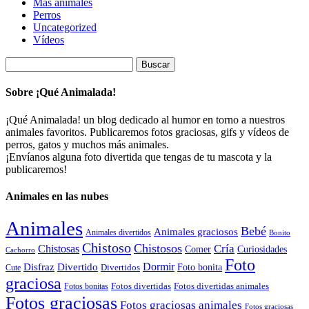
Más animales
Perros
Uncategorized
Vídeos
Buscar:
Sobre ¡Qué Animalada!
¡Qué Animalada! un blog dedicado al humor en torno a nuestros
animales favoritos. Publicaremos fotos graciosas, gifs y vídeos de
perros, gatos y muchos más animales.
¡Envíanos alguna foto divertida que tengas de tu mascota y la
publicaremos!
Animales en las nubes
Animales
Bebé
Animales graciosos
Animales divertidos
Bonito
Chistoso
Chistosos
Cría
Chistosas
Comer
Curiosidades
Cachorro
Foto
Dormir
Disfraz
Divertido
Foto bonita
Divertidos
Cute
graciosa
Fotos divertidas
Fotos divertidas animales
Fotos bonitas
Fotos graciosas
Fotos graciosas animales
Fotos graciosas