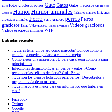
Gato
Gatos
Gatos graciosos
Fotos graciosas perros
gatos
Gif gracioso
Humor animales
Humor
Imágenes animales
Imágenes
Gracioso
Perro
perros
Perros
Perro gracioso
divertidas animales
Vídeos graciosos
graciosos
Tierno
Vídeo gracioso
Vídeos divertidos
WTF
Vídeos graciosos animales
Entradas recientes
¿Quieres tener un pájaro como mascota? Conoce cómo la
tecnología puede ayudarte a cuidarlos mejor
Cómo elegir una impresora 3D para casa: guía completa para
principiantes
Infecciones dermatológicas en perros y gatos: ¿Cómo
reconocer las señales de alerta? Guía Breve
¿Qué son los piensos holísticos para perros? Descúbrelos y
mejora la vida de tu mascota
¿Qué mascota es mejor para un informático que trabaja en
casa?
Facebook
Twitter
Google