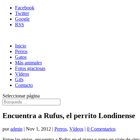
Facebook
Twitter
Google
RSS
Inicio
Perros
Gatos
Más animales
Fotos graciosas
Vídeos
Gifs
Contacto
Seleccionar página
Encuentra a Rufus, el perrito Londinense
por
admin
|
Nov 1, 2012
|
Perros
,
Vídeos
|
0 Comentarios
Sigue las pistas, encuentra a Rufus en el mapa y gana un viaje de cin