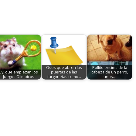
Osos que abren las
Pollito encima de la
Ey, que empiezan los
puertas de las
cabeza de un perro,
Juegos Olímpicos
furgonetas como…
unos…