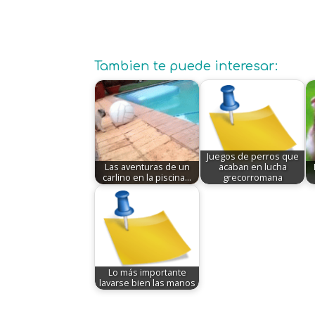
Tambien te puede interesar:
Juegos de perros que
Las aventuras de un
acaban en lucha
carlino en la piscina...
grecorromana
Lo más importante
lavarse bien las manos