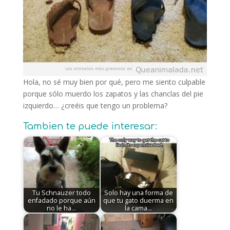
Hola, no sé muy bien por qué, pero me siento culpable
porque sólo muerdo los zapatos y las chanclas del pie
izquierdo… ¿creéis que tengo un problema?
Tambien te puede interesar:
Tu Schnauzer todo
Solo hay una forma de
enfadado porque aún
que tu gato duerma en
no le ha…
la cama…