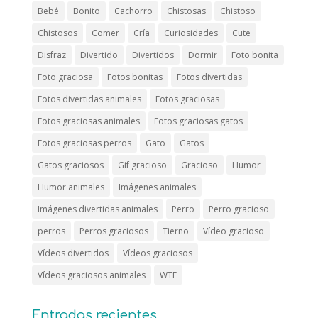
Bebé
Bonito
Cachorro
Chistosas
Chistoso
Chistosos
Comer
Cría
Curiosidades
Cute
Disfraz
Divertido
Divertidos
Dormir
Foto bonita
Foto graciosa
Fotos bonitas
Fotos divertidas
Fotos divertidas animales
Fotos graciosas
Fotos graciosas animales
Fotos graciosas gatos
Fotos graciosas perros
Gato
Gatos
Gatos graciosos
Gif gracioso
Gracioso
Humor
Humor animales
Imágenes animales
Imágenes divertidas animales
Perro
Perro gracioso
perros
Perros graciosos
Tierno
Vídeo gracioso
Vídeos divertidos
Vídeos graciosos
Vídeos graciosos animales
WTF
Entradas recientes