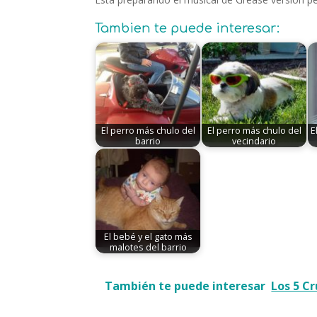
Tambien te puede interesar:
El perro más chulo del
El perro más chulo del
E
barrio
vecindario
El bebé y el gato más
malotes del barrio
También te puede interesar
Los 5 C