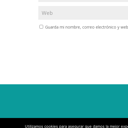
Guarda mi nombre, correo electrónico y web
Utilizamos cookies para asegurar que damos la mejor exper
Diseñado por
Elegant Themes
| Desarrollado