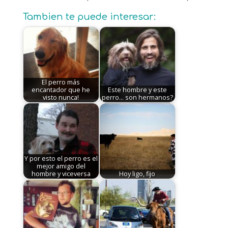
Tambien te puede interesar:
El perro más
encantador que he
Este hombre y este
visto nunca!
perro... son hermanos?
Y por esto el perro es el
mejor amigo del
hombre y viceversa
Hoy ligo, fijo