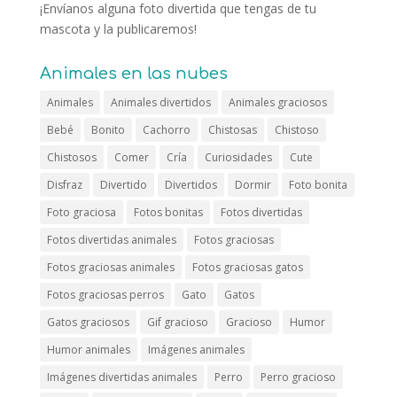
¡Envíanos alguna foto divertida que tengas de tu
mascota y la publicaremos!
Animales en las nubes
Animales
Animales divertidos
Animales graciosos
Bebé
Bonito
Cachorro
Chistosas
Chistoso
Chistosos
Comer
Cría
Curiosidades
Cute
Disfraz
Divertido
Divertidos
Dormir
Foto bonita
Foto graciosa
Fotos bonitas
Fotos divertidas
Fotos divertidas animales
Fotos graciosas
Fotos graciosas animales
Fotos graciosas gatos
Fotos graciosas perros
Gato
Gatos
Gatos graciosos
Gif gracioso
Gracioso
Humor
Humor animales
Imágenes animales
Imágenes divertidas animales
Perro
Perro gracioso