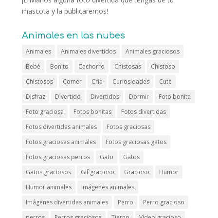
mascota y la publicaremos!
Animales en las nubes
Animales
Animales divertidos
Animales graciosos
Bebé
Bonito
Cachorro
Chistosas
Chistoso
Chistosos
Comer
Cría
Curiosidades
Cute
Disfraz
Divertido
Divertidos
Dormir
Foto bonita
Foto graciosa
Fotos bonitas
Fotos divertidas
Fotos divertidas animales
Fotos graciosas
Fotos graciosas animales
Fotos graciosas gatos
Fotos graciosas perros
Gato
Gatos
Gatos graciosos
Gif gracioso
Gracioso
Humor
Humor animales
Imágenes animales
Imágenes divertidas animales
Perro
Perro gracioso
perros
Perros graciosos
Tierno
Vídeo gracioso