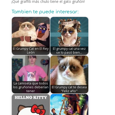
¡Qué graffiti más chulo tiene el gato gruñón!
Tambien te puede interesar:
El Grumpy Cat en El Rey
El grumpy cat una vez
León
se lo pasó bien...
La camiseta que todos
los gruñones deberían
El Grumpy cat te desea
tener
"Feliz año"