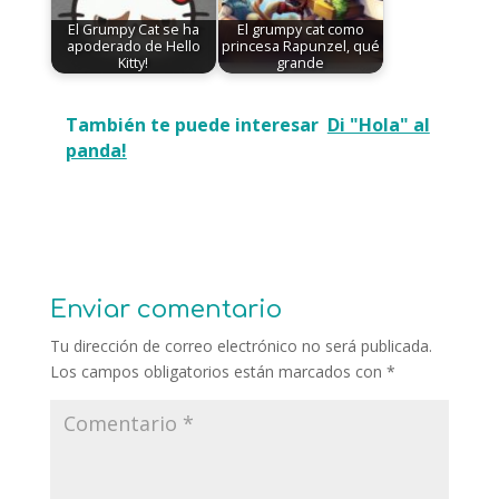
El Grumpy Cat se ha
El grumpy cat como
apoderado de Hello
princesa Rapunzel, qué
Kitty!
grande
También te puede interesar
Di "Hola" al
panda!
Enviar comentario
Tu dirección de correo electrónico no será publicada.
Los campos obligatorios están marcados con
*