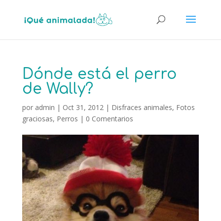
Dónde está el perro
de Wally?
por
admin
|
Oct 31, 2012
|
Disfraces animales
,
Fotos
graciosas
,
Perros
|
0 Comentarios