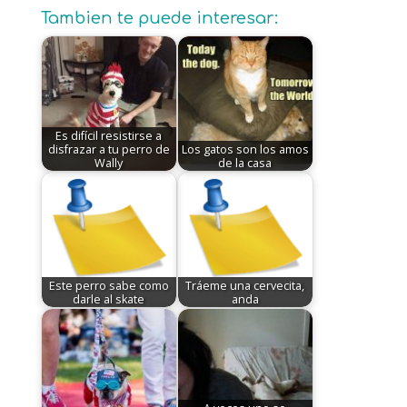
Tambien te puede interesar:
Es difícil resistirse a
disfrazar a tu perro de
Los gatos son los amos
Wally
de la casa
Este perro sabe como
Tráeme una cervecita,
darle al skate
anda