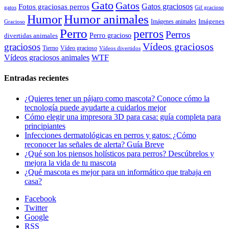
Gato
Gatos
Gatos graciosos
Fotos graciosas perros
gatos
Gif gracioso
Humor animales
Humor
Imágenes animales
Imágenes
Gracioso
Perro
perros
Perros
Perro gracioso
divertidas animales
Vídeos graciosos
graciosos
Tierno
Vídeo gracioso
Vídeos divertidos
WTF
Vídeos graciosos animales
Entradas recientes
¿Quieres tener un pájaro como mascota? Conoce cómo la
tecnología puede ayudarte a cuidarlos mejor
Cómo elegir una impresora 3D para casa: guía completa para
principiantes
Infecciones dermatológicas en perros y gatos: ¿Cómo
reconocer las señales de alerta? Guía Breve
¿Qué son los piensos holísticos para perros? Descúbrelos y
mejora la vida de tu mascota
¿Qué mascota es mejor para un informático que trabaja en
casa?
Facebook
Twitter
Google
RSS