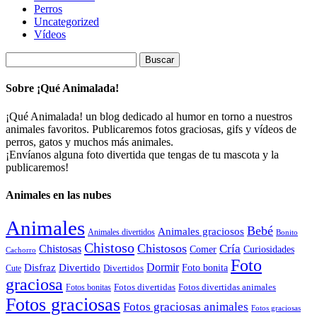
Perros
Uncategorized
Vídeos
Buscar:
Sobre ¡Qué Animalada!
¡Qué Animalada! un blog dedicado al humor en torno a nuestros
animales favoritos. Publicaremos fotos graciosas, gifs y vídeos de
perros, gatos y muchos más animales.
¡Envíanos alguna foto divertida que tengas de tu mascota y la
publicaremos!
Animales en las nubes
Animales
Bebé
Animales graciosos
Animales divertidos
Bonito
Chistoso
Chistosos
Cría
Chistosas
Comer
Curiosidades
Cachorro
Foto
Dormir
Disfraz
Divertido
Foto bonita
Divertidos
Cute
graciosa
Fotos divertidas
Fotos divertidas animales
Fotos bonitas
Fotos graciosas
Fotos graciosas animales
Fotos graciosas