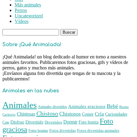
Más animales
Perros
Uncategorized
Vídeos
Buscar:
Sobre ¡Qué Animalada!
¡Qué Animalada! un blog dedicado al humor en torno a nuestros
animales favoritos. Publicaremos fotos graciosas, gifs y vídeos de
perros, gatos y muchos más animales.
¡Envíanos alguna foto divertida que tengas de tu mascota y la
publicaremos!
Animales en las nubes
Animales
Bebé
Animales graciosos
Animales divertidos
Bonito
Chistoso
Chistosos
Cría
Chistosas
Comer
Curiosidades
Cachorro
Foto
Dormir
Disfraz
Divertido
Foto bonita
Divertidos
Cute
graciosa
Fotos divertidas
Fotos divertidas animales
Fotos bonitas