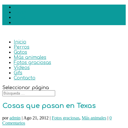
Facebook
Twitter
Google
RSS
Inicio
Perros
Gatos
Más animales
Fotos graciosas
Vídeos
Gifs
Contacto
Seleccionar página
Cosas que pasan en Texas
por
admin
|
Ago 21, 2012
|
Fotos graciosas
,
Más animales
|
0
Comentarios