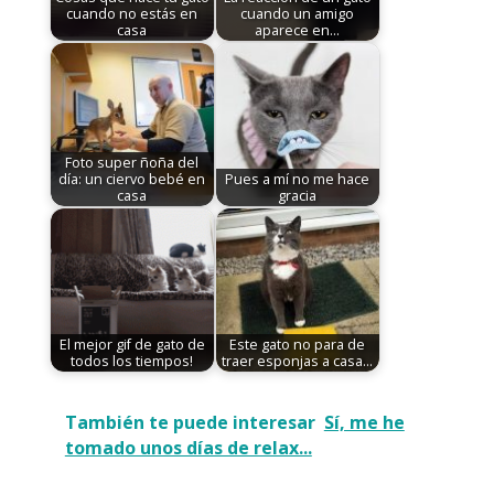
cuando no estás en
cuando un amigo
casa
aparece en…
Foto super ñoña del
día: un ciervo bebé en
Pues a mí no me hace
casa
gracia
El mejor gif de gato de
Este gato no para de
todos los tiempos!
traer esponjas a casa...
También te puede interesar
Sí, me he
tomado unos días de relax...