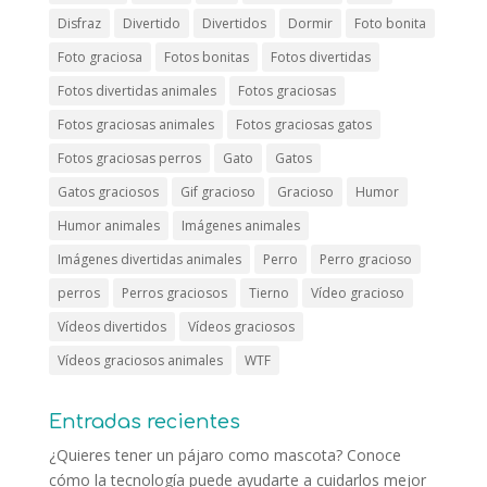
Disfraz
Divertido
Divertidos
Dormir
Foto bonita
Foto graciosa
Fotos bonitas
Fotos divertidas
Fotos divertidas animales
Fotos graciosas
Fotos graciosas animales
Fotos graciosas gatos
Fotos graciosas perros
Gato
Gatos
Gatos graciosos
Gif gracioso
Gracioso
Humor
Humor animales
Imágenes animales
Imágenes divertidas animales
Perro
Perro gracioso
perros
Perros graciosos
Tierno
Vídeo gracioso
Vídeos divertidos
Vídeos graciosos
Vídeos graciosos animales
WTF
Entradas recientes
¿Quieres tener un pájaro como mascota? Conoce
cómo la tecnología puede ayudarte a cuidarlos mejor