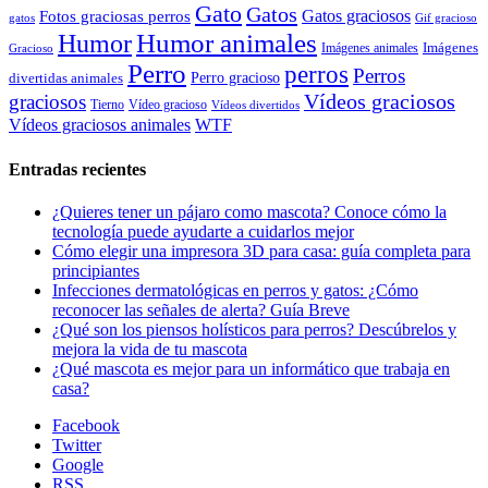
Gato
Gatos
Gatos graciosos
Fotos graciosas perros
gatos
Gif gracioso
Humor animales
Humor
Imágenes animales
Imágenes
Gracioso
Perro
perros
Perros
Perro gracioso
divertidas animales
Vídeos graciosos
graciosos
Tierno
Vídeo gracioso
Vídeos divertidos
WTF
Vídeos graciosos animales
Entradas recientes
¿Quieres tener un pájaro como mascota? Conoce cómo la
tecnología puede ayudarte a cuidarlos mejor
Cómo elegir una impresora 3D para casa: guía completa para
principiantes
Infecciones dermatológicas en perros y gatos: ¿Cómo
reconocer las señales de alerta? Guía Breve
¿Qué son los piensos holísticos para perros? Descúbrelos y
mejora la vida de tu mascota
¿Qué mascota es mejor para un informático que trabaja en
casa?
Facebook
Twitter
Google
RSS