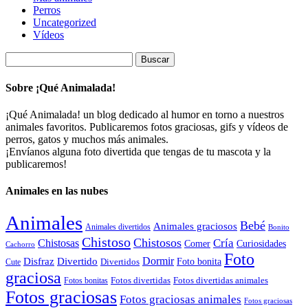
Perros
Uncategorized
Vídeos
Buscar:
Sobre ¡Qué Animalada!
¡Qué Animalada! un blog dedicado al humor en torno a nuestros
animales favoritos. Publicaremos fotos graciosas, gifs y vídeos de
perros, gatos y muchos más animales.
¡Envíanos alguna foto divertida que tengas de tu mascota y la
publicaremos!
Animales en las nubes
Animales
Bebé
Animales graciosos
Animales divertidos
Bonito
Chistoso
Chistosos
Cría
Chistosas
Comer
Curiosidades
Cachorro
Foto
Dormir
Disfraz
Divertido
Foto bonita
Divertidos
Cute
graciosa
Fotos divertidas
Fotos divertidas animales
Fotos bonitas
Fotos graciosas
Fotos graciosas animales
Fotos graciosas