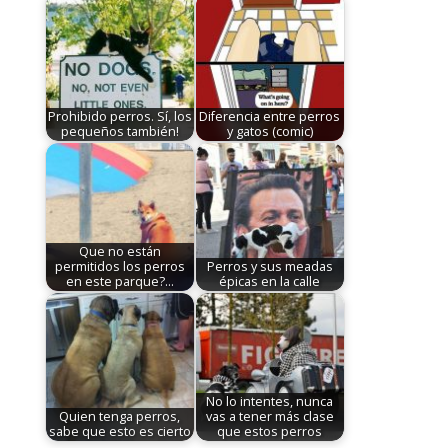
Prohibido perros. Sí, los
Diferencia entre perros
pequeños también!
y gatos (comic)
Que no están
permitidos los perros
Perros y sus meadas
en este parque?…
épicas en la calle
No lo intentes, nunca
Quien tenga perros,
vas a tener más clase
sabe que esto es cierto
que estos perros