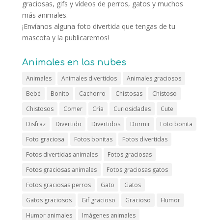
graciosas, gifs y vídeos de perros, gatos y muchos
más animales.
¡Envíanos alguna foto divertida que tengas de tu
mascota y la publicaremos!
Animales en las nubes
Animales
Animales divertidos
Animales graciosos
Bebé
Bonito
Cachorro
Chistosas
Chistoso
Chistosos
Comer
Cría
Curiosidades
Cute
Disfraz
Divertido
Divertidos
Dormir
Foto bonita
Foto graciosa
Fotos bonitas
Fotos divertidas
Fotos divertidas animales
Fotos graciosas
Fotos graciosas animales
Fotos graciosas gatos
Fotos graciosas perros
Gato
Gatos
Gatos graciosos
Gif gracioso
Gracioso
Humor
Humor animales
Imágenes animales