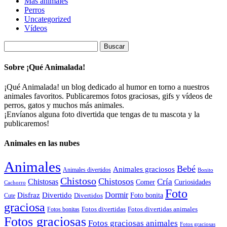
Más animales
Perros
Uncategorized
Vídeos
Buscar:
Sobre ¡Qué Animalada!
¡Qué Animalada! un blog dedicado al humor en torno a nuestros
animales favoritos. Publicaremos fotos graciosas, gifs y vídeos de
perros, gatos y muchos más animales.
¡Envíanos alguna foto divertida que tengas de tu mascota y la
publicaremos!
Animales en las nubes
Animales
Bebé
Animales graciosos
Animales divertidos
Bonito
Chistoso
Chistosos
Cría
Chistosas
Comer
Curiosidades
Cachorro
Foto
Dormir
Disfraz
Divertido
Foto bonita
Divertidos
Cute
graciosa
Fotos divertidas
Fotos divertidas animales
Fotos bonitas
Fotos graciosas
Fotos graciosas animales
Fotos graciosas