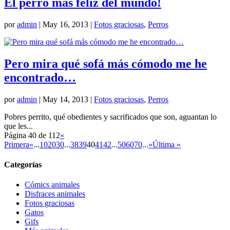
El perro más feliz del mundo!
por
admin
|
May 16, 2013
|
Fotos graciosas
,
Perros
Pero mira qué sofá más cómodo me he
encontrado…
por
admin
|
May 14, 2013
|
Fotos graciosas
,
Perros
Pobres perrito, qué obedientes y sacrificados que son, aguantan lo
que les...
Página 40 de 112
«
Primera
«
...
10
20
30
...
38
39
40
41
42
...
50
60
70
...
»
Última »
Categorías
Cómics animales
Disfraces animales
Fotos graciosas
Gatos
Gifs