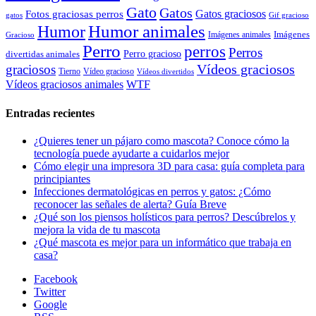
Gato
Gatos
Gatos graciosos
Fotos graciosas perros
gatos
Gif gracioso
Humor animales
Humor
Imágenes animales
Imágenes
Gracioso
Perro
perros
Perros
Perro gracioso
divertidas animales
Vídeos graciosos
graciosos
Tierno
Vídeo gracioso
Vídeos divertidos
WTF
Vídeos graciosos animales
Entradas recientes
¿Quieres tener un pájaro como mascota? Conoce cómo la
tecnología puede ayudarte a cuidarlos mejor
Cómo elegir una impresora 3D para casa: guía completa para
principiantes
Infecciones dermatológicas en perros y gatos: ¿Cómo
reconocer las señales de alerta? Guía Breve
¿Qué son los piensos holísticos para perros? Descúbrelos y
mejora la vida de tu mascota
¿Qué mascota es mejor para un informático que trabaja en
casa?
Facebook
Twitter
Google