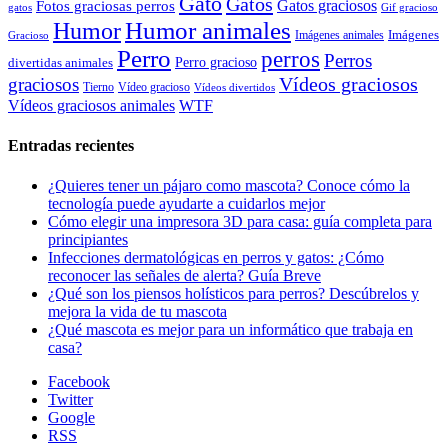
Gato
Gatos
Gatos graciosos
Fotos graciosas perros
gatos
Gif gracioso
Humor animales
Humor
Imágenes animales
Imágenes
Gracioso
Perro
perros
Perros
Perro gracioso
divertidas animales
Vídeos graciosos
graciosos
Tierno
Vídeo gracioso
Vídeos divertidos
WTF
Vídeos graciosos animales
Entradas recientes
¿Quieres tener un pájaro como mascota? Conoce cómo la
tecnología puede ayudarte a cuidarlos mejor
Cómo elegir una impresora 3D para casa: guía completa para
principiantes
Infecciones dermatológicas en perros y gatos: ¿Cómo
reconocer las señales de alerta? Guía Breve
¿Qué son los piensos holísticos para perros? Descúbrelos y
mejora la vida de tu mascota
¿Qué mascota es mejor para un informático que trabaja en
casa?
Facebook
Twitter
Google
RSS