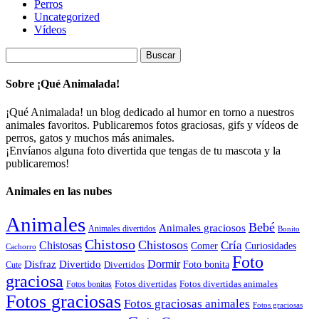
Perros
Uncategorized
Vídeos
Buscar:
Sobre ¡Qué Animalada!
¡Qué Animalada! un blog dedicado al humor en torno a nuestros
animales favoritos. Publicaremos fotos graciosas, gifs y vídeos de
perros, gatos y muchos más animales.
¡Envíanos alguna foto divertida que tengas de tu mascota y la
publicaremos!
Animales en las nubes
Animales
Bebé
Animales graciosos
Animales divertidos
Bonito
Chistoso
Chistosos
Cría
Chistosas
Comer
Curiosidades
Cachorro
Foto
Dormir
Disfraz
Divertido
Foto bonita
Divertidos
Cute
graciosa
Fotos divertidas
Fotos divertidas animales
Fotos bonitas
Fotos graciosas
Fotos graciosas animales
Fotos graciosas