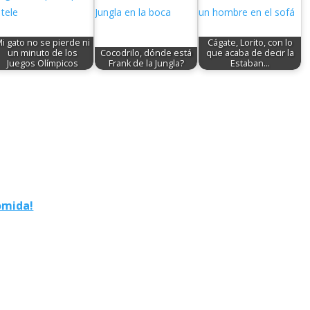
i gato no se pierde ni
Cágate, Lorito, con lo
un minuto de los
Cocodrilo, dónde está
que acaba de decir la
Juegos Olímpicos
Frank de la Jungla?
Estaban…
omida!