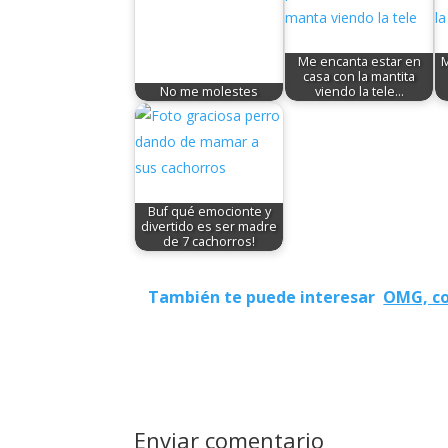
Me encanta estar en
M
casa con la mantita
No me molestes
viendo la tele...
Buf qué emocionte y
divertido es ser madre
de 7 cachorros!
También te puede interesar
OMG, c
Enviar comentario