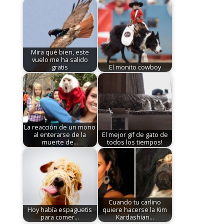
Mira qué bien, este
vuelo me ha salido
gratis
El monito cowboy
La reacción de un mono
al enterarse de la
El mejor gif de gato de
muerte de…
todos los tiempos!
Cuando tu carlino
Hoy había espaguetis
quiere hacerse la Kim
para comer...
Kardashian...