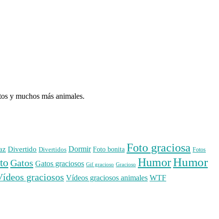
atos y muchos más animales.
Foto graciosa
Dormir
az
Divertido
Foto bonita
Divertidos
Fotos
Humor
Humor
to
Gatos
Gatos graciosos
Gif gracioso
Gracioso
Vídeos graciosos
WTF
Vídeos graciosos animales