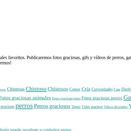
es favoritos. Publicaremos fotos graciosas, gifs y vídeos de perros, g
aremos!
Chistoso
Chistosos
Cría
Chistosas
Disfr
Comer
Curiosidades
orro
Cute
Ga
Fotos graciosas animales
Fotos graciosas perros
Fotos graciosas gatos
perros
Perros graciosos
 gracioso
Tierno
Vídeo gracioso
Vídeos divertidos
ogía puede ayudarte a cuidarlos mejor