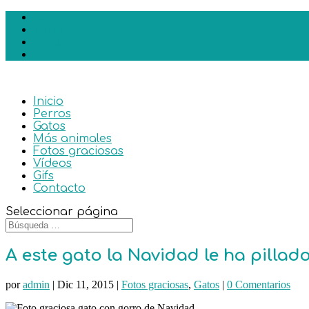
Facebook
Twitter
Google
RSS
Inicio
Perros
Gatos
Más animales
Fotos graciosas
Vídeos
Gifs
Contacto
Seleccionar página
A este gato la Navidad le ha pillad
por
admin
|
Dic 11, 2015
|
Fotos graciosas
,
Gatos
|
0 Comentarios