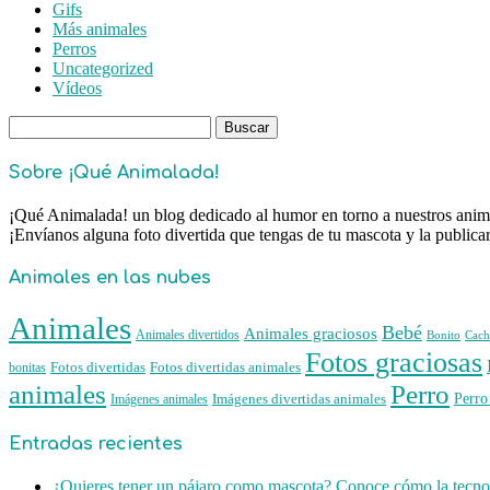
Gifs
Más animales
Perros
Uncategorized
Vídeos
Buscar:
Sobre ¡Qué Animalada!
¡Qué Animalada! un blog dedicado al humor en torno a nuestros animal
¡Envíanos alguna foto divertida que tengas de tu mascota y la public
Animales en las nubes
Animales
Bebé
Animales graciosos
Animales divertidos
Bonito
Cach
Fotos graciosas
Fotos divertidas
Fotos divertidas animales
bonitas
animales
Perro
Perro
Imágenes animales
Imágenes divertidas animales
Entradas recientes
¿Quieres tener un pájaro como mascota? Conoce cómo la tecnol