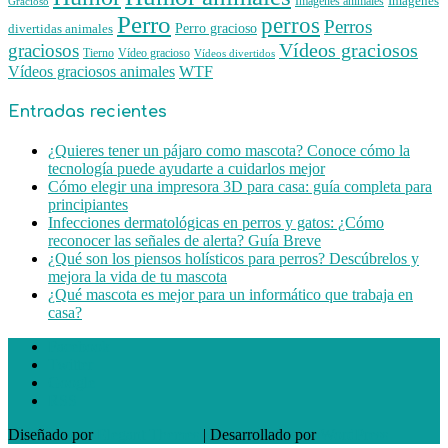
Imágenes animales
Imágenes
Gracioso
Perro
perros
Perros
Perro gracioso
divertidas animales
Vídeos graciosos
graciosos
Tierno
Vídeo gracioso
Vídeos divertidos
WTF
Vídeos graciosos animales
Entradas recientes
¿Quieres tener un pájaro como mascota? Conoce cómo la
tecnología puede ayudarte a cuidarlos mejor
Cómo elegir una impresora 3D para casa: guía completa para
principiantes
Infecciones dermatológicas en perros y gatos: ¿Cómo
reconocer las señales de alerta? Guía Breve
¿Qué son los piensos holísticos para perros? Descúbrelos y
mejora la vida de tu mascota
¿Qué mascota es mejor para un informático que trabaja en
casa?
Facebook
Twitter
Google
RSS
Diseñado por
Elegant Themes
| Desarrollado por
WordPress