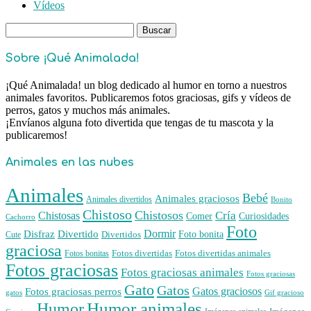
Vídeos
Buscar:
Sobre ¡Qué Animalada!
¡Qué Animalada! un blog dedicado al humor en torno a nuestros
animales favoritos. Publicaremos fotos graciosas, gifs y vídeos de
perros, gatos y muchos más animales.
¡Envíanos alguna foto divertida que tengas de tu mascota y la
publicaremos!
Animales en las nubes
Animales
Bebé
Animales graciosos
Animales divertidos
Bonito
Chistoso
Chistosos
Cría
Chistosas
Comer
Curiosidades
Cachorro
Foto
Dormir
Disfraz
Divertido
Foto bonita
Divertidos
Cute
graciosa
Fotos divertidas
Fotos divertidas animales
Fotos bonitas
Fotos graciosas
Fotos graciosas animales
Fotos graciosas
Gato
Gatos
Gatos graciosos
Fotos graciosas perros
gatos
Gif gracioso
Humor animales
Humor