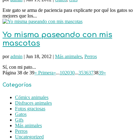
Este gato se arma de paciencia para explicarte por qué los gatos so
mejores que los...
Yo misma paseando con mis
mascotas
por
admin
|
Jun 18, 2012
|
Más animales
,
Perros
Sí, con mi pato...
Página 38 de 39
« Primera
«
...
10
20
30
...
35
36
37
38
39
»
Categorías
Cómics animales
Disfraces animales
Fotos graciosas
Gatos
Gifs
Más animales
Perros
Uncategorized