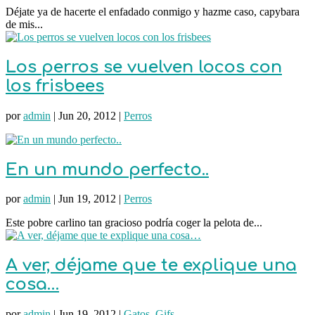
Déjate ya de hacerte el enfadado conmigo y hazme caso, capybara
de mis...
Los perros se vuelven locos con
los frisbees
por
admin
|
Jun 20, 2012
|
Perros
En un mundo perfecto..
por
admin
|
Jun 19, 2012
|
Perros
Este pobre carlino tan gracioso podría coger la pelota de...
A ver, déjame que te explique una
cosa…
por
admin
|
Jun 19, 2012
|
Gatos
,
Gifs