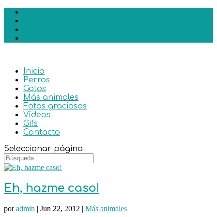
Facebook
Twitter
Google
RSS
Inicio
Perros
Gatos
Más animales
Fotos graciosas
Vídeos
Gifs
Contacto
Seleccionar página
Eh, hazme caso!
por
admin
|
Jun 22, 2012
|
Más animales