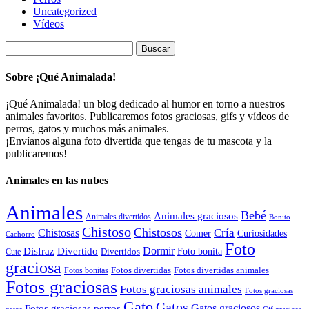
Uncategorized
Vídeos
Buscar:
Sobre ¡Qué Animalada!
¡Qué Animalada! un blog dedicado al humor en torno a nuestros
animales favoritos. Publicaremos fotos graciosas, gifs y vídeos de
perros, gatos y muchos más animales.
¡Envíanos alguna foto divertida que tengas de tu mascota y la
publicaremos!
Animales en las nubes
Animales
Bebé
Animales graciosos
Animales divertidos
Bonito
Chistoso
Chistosos
Cría
Chistosas
Comer
Curiosidades
Cachorro
Foto
Dormir
Disfraz
Divertido
Foto bonita
Divertidos
Cute
graciosa
Fotos divertidas
Fotos divertidas animales
Fotos bonitas
Fotos graciosas
Fotos graciosas animales
Fotos graciosas
Gato
Gatos
Gatos graciosos
Fotos graciosas perros