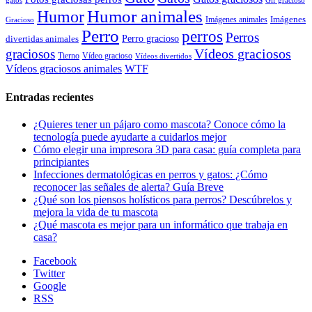
gatos
Gif gracioso
Humor animales
Humor
Imágenes animales
Imágenes
Gracioso
Perro
perros
Perros
Perro gracioso
divertidas animales
Vídeos graciosos
graciosos
Tierno
Vídeo gracioso
Vídeos divertidos
WTF
Vídeos graciosos animales
Entradas recientes
¿Quieres tener un pájaro como mascota? Conoce cómo la
tecnología puede ayudarte a cuidarlos mejor
Cómo elegir una impresora 3D para casa: guía completa para
principiantes
Infecciones dermatológicas en perros y gatos: ¿Cómo
reconocer las señales de alerta? Guía Breve
¿Qué son los piensos holísticos para perros? Descúbrelos y
mejora la vida de tu mascota
¿Qué mascota es mejor para un informático que trabaja en
casa?
Facebook
Twitter
Google
RSS