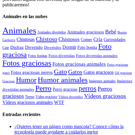
publicaremos!
Animales en las nubes
Animales
Bebé
Animales graciosos
Animales divertidos
Bonito
Chistoso
Chistosos
Cría
Chistosas
Comer
Curiosidades
Cachorro
Foto
Dormir
Disfraz
Divertido
Foto bonita
Divertidos
Cute
graciosa
Fotos divertidas
Fotos divertidas animales
Fotos bonitas
Fotos graciosas
Fotos graciosas animales
Fotos graciosas
Gato
Gatos
Gatos graciosos
Fotos graciosas perros
gatos
Gif gracioso
Humor animales
Humor
Imágenes animales
Imágenes
Gracioso
Perro
perros
Perros
Perro gracioso
divertidas animales
Vídeos graciosos
graciosos
Tierno
Vídeo gracioso
Vídeos divertidos
WTF
Vídeos graciosos animales
Entradas recientes
¿Quieres tener un pájaro como mascota? Conoce cómo la
tecnología puede ayudarte a cuidarlos mejor