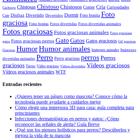
Chistoso
Chistosos
Cría
Chistosas
Comer
Curiosidades
Cachorro
Foto
Dormir
Disfraz
Divertido
Foto bonita
Divertidos
Cute
graciosa
Fotos divertidas
Fotos divertidas animales
Fotos bonitas
Fotos graciosas
Fotos graciosas animales
Fotos graciosas
Gato
Gatos
Gatos graciosos
Fotos graciosas perros
gatos
Gif gracioso
Humor animales
Humor
Imágenes animales
Imágenes
Gracioso
Perro
perros
Perros
Perro gracioso
divertidas animales
Vídeos graciosos
graciosos
Tierno
Vídeo gracioso
Vídeos divertidos
WTF
Vídeos graciosos animales
Entradas recientes
¿Quieres tener un pájaro como mascota? Conoce cómo la
tecnología puede ayudarte a cuidarlos mejor
Cómo elegir una impresora 3D para casa: guía completa para
principiantes
Infecciones dermatológicas en perros y gatos: ¿Cómo
reconocer las señales de alerta? Guía Breve
¿Qué son los piensos holísticos para perros? Descúbrelos y
mejora la vida de tu mascota