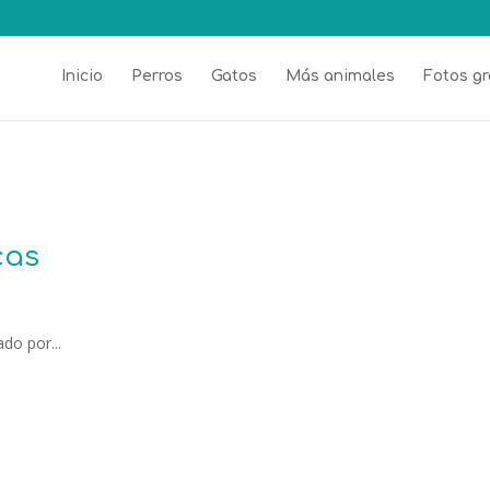
Inicio
Perros
Gatos
Más animales
Fotos gr
cas
do por...