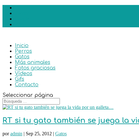
Facebook
Twitter
Google
RSS
Inicio
Perros
Gatos
Más animales
Fotos graciosas
Vídeos
Gifs
Contacto
Seleccionar página
RT si tu gato también se juega la v
por
admin
|
Sep 25, 2012
|
Gatos