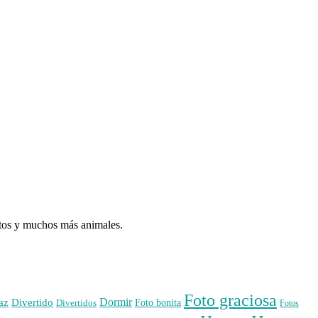
atos y muchos más animales.
Foto graciosa
Dormir
az
Divertido
Foto bonita
Divertidos
Fotos