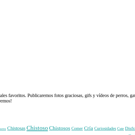
es favoritos. Publicaremos fotos graciosas, gifs y vídeos de perros, g
aremos!
Chistoso
Chistosos
Cría
Chistosas
Disfr
Comer
Curiosidades
orro
Cute