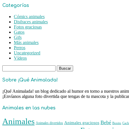
Categorías
Cómics animales
Disfraces animales
Fotos graciosas
Gatos
Gifs
Más animales
Perros
Uncategorized
Vídeos
Buscar:
Sobre ¡Qué Animalada!
¡Qué Animalada! un blog dedicado al humor en torno a nuestros animal
¡Envíanos alguna foto divertida que tengas de tu mascota y la public
Animales en las nubes
Animales
Bebé
Animales graciosos
Animales divertidos
Bonito
Cach