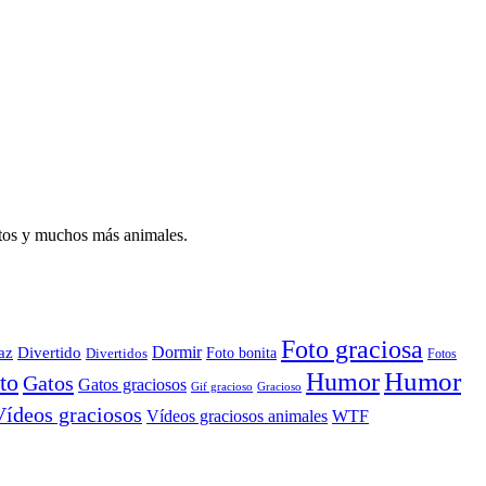
atos y muchos más animales.
Foto graciosa
Dormir
az
Divertido
Foto bonita
Divertidos
Fotos
Humor
Humor
to
Gatos
Gatos graciosos
Gif gracioso
Gracioso
Vídeos graciosos
WTF
Vídeos graciosos animales