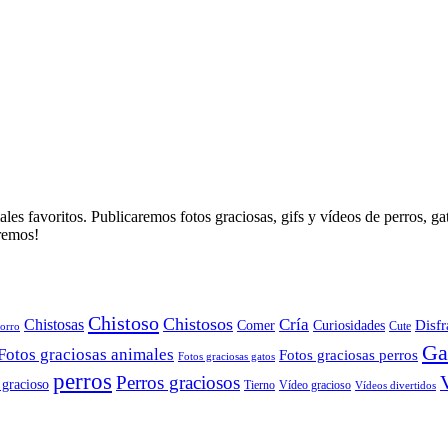
es favoritos. Publicaremos fotos graciosas, gifs y vídeos de perros, g
aremos!
Chistoso
Chistosos
Cría
Chistosas
Disfr
Comer
Curiosidades
orro
Cute
Ga
Fotos graciosas animales
Fotos graciosas perros
Fotos graciosas gatos
perros
Perros graciosos
 gracioso
Tierno
Vídeo gracioso
Vídeos divertidos