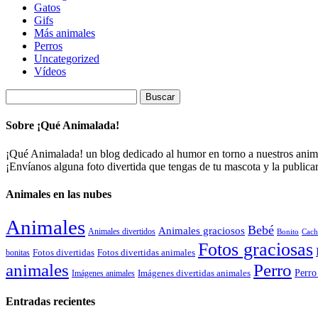
Gatos
Gifs
Más animales
Perros
Uncategorized
Vídeos
Buscar:
Sobre ¡Qué Animalada!
¡Qué Animalada! un blog dedicado al humor en torno a nuestros animal
¡Envíanos alguna foto divertida que tengas de tu mascota y la public
Animales en las nubes
Animales
Bebé
Animales graciosos
Animales divertidos
Bonito
Cach
Fotos graciosas
Fotos divertidas
Fotos divertidas animales
bonitas
animales
Perro
Perro
Imágenes animales
Imágenes divertidas animales
Entradas recientes