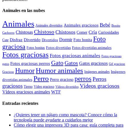
Animales en las nubes
Animales
Bebé
Animales graciosos
Animales divertidos
Bonito
Chistoso
Chistosos
Cría
Chistosas
Comer
Curiosidades
Cachorro
Foto
Dormir
Disfraz
Divertido
Foto bonita
Divertidos
Cute
graciosa
Fotos divertidas
Fotos divertidas animales
Fotos bonitas
Fotos graciosas
Fotos graciosas animales
Fotos graciosas
Gato
Gatos
Gatos graciosos
Fotos graciosas perros
gatos
Gif gracioso
Humor animales
Humor
Imágenes animales
Imágenes
Gracioso
Perro
perros
Perros
Perro gracioso
divertidas animales
Vídeos graciosos
graciosos
Tierno
Vídeo gracioso
Vídeos divertidos
WTF
Vídeos graciosos animales
Entradas recientes
¿Quieres tener un pájaro como mascota? Conoce cómo la
tecnología puede ayudarte a cuidarlos mejor
Cómo elegir una impresora 3D para casa: guía completa para