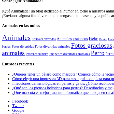
Sobre ¡Qué Animalada!
¡Qué Animalada! un blog dedicado al humor en torno a nuestros animal
¡Envíanos alguna foto divertida que tengas de tu mascota y la public
Animales en las nubes
Animales
Bebé
Animales graciosos
Animales divertidos
Bonito
Cach
Fotos graciosas
Fotos divertidas
Fotos divertidas animales
bonitas
animales
Perro
Perro
Imágenes animales
Imágenes divertidas animales
Entradas recientes
¿Quieres tener un pájaro como mascota? Conoce cómo la tecnol
Cómo elegir una impresora 3D para casa: guía completa para pr
Infecciones dermatológicas en perros y gatos: ¿Cómo reconocer
¿Qué son los piensos holísticos para perros? Descúbrelos y mej
¿Qué mascota es mejor para un informático que trabaja en casa
Facebook
Twitter
Google