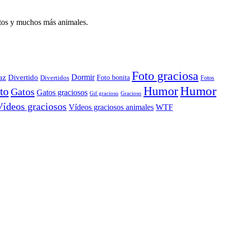
atos y muchos más animales.
Foto graciosa
Dormir
az
Divertido
Foto bonita
Divertidos
Fotos
Humor
Humor
to
Gatos
Gatos graciosos
Gif gracioso
Gracioso
Vídeos graciosos
WTF
Vídeos graciosos animales