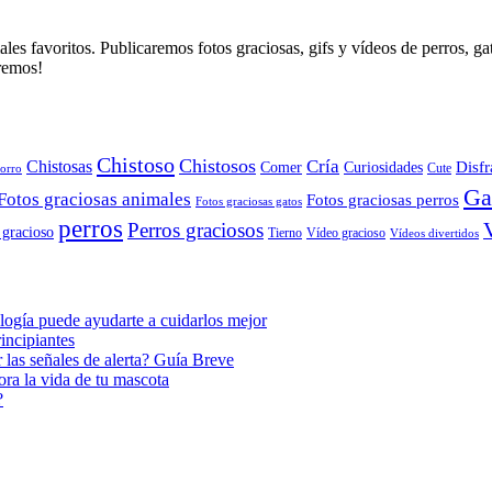
es favoritos. Publicaremos fotos graciosas, gifs y vídeos de perros, g
aremos!
Chistoso
Chistosos
Cría
Chistosas
Disfr
Comer
Curiosidades
orro
Cute
Ga
Fotos graciosas animales
Fotos graciosas perros
Fotos graciosas gatos
perros
Perros graciosos
 gracioso
Tierno
Vídeo gracioso
Vídeos divertidos
ogía puede ayudarte a cuidarlos mejor
incipiantes
 las señales de alerta? Guía Breve
ora la vida de tu mascota
?