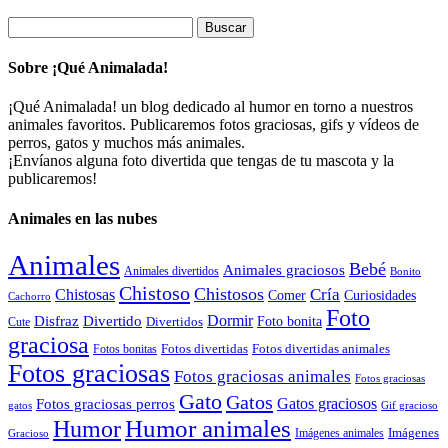
Buscar:
Sobre ¡Qué Animalada!
¡Qué Animalada! un blog dedicado al humor en torno a nuestros
animales favoritos. Publicaremos fotos graciosas, gifs y vídeos de
perros, gatos y muchos más animales.
¡Envíanos alguna foto divertida que tengas de tu mascota y la
publicaremos!
Animales en las nubes
Animales
Bebé
Animales graciosos
Animales divertidos
Bonito
Chistoso
Chistosos
Cría
Chistosas
Comer
Curiosidades
Cachorro
Foto
Dormir
Disfraz
Divertido
Foto bonita
Divertidos
Cute
graciosa
Fotos divertidas
Fotos divertidas animales
Fotos bonitas
Fotos graciosas
Fotos graciosas animales
Fotos graciosas
Gato
Gatos
Gatos graciosos
Fotos graciosas perros
gatos
Gif gracioso
Humor animales
Humor
Imágenes animales
Imágenes
Gracioso