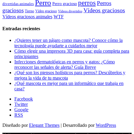
Perro
perros
Perros
Perro gracioso
divertidas animales
Vídeos graciosos
graciosos
Tierno
Vídeo gracioso
Vídeos divertidos
WTF
Vídeos graciosos animales
Entradas recientes
¿Quieres tener un pájaro como mascota? Conoce cómo la
tecnología puede ayudarte a cuidarlos mejor
Cómo elegir una impresora 3D para casa: guía completa para
principiantes
Infecciones dermatológicas en perros y gatos: ¿Cómo
reconocer las señales de alerta? Guía Breve
¿Qué son los piensos holísticos para perros? Descúbrelos y
mejora la vida de tu mascota
¿Qué mascota es mejor para un informático que trabaja en
casa?
Facebook
Twitter
Google
RSS
Diseñado por
Elegant Themes
| Desarrollado por
WordPress