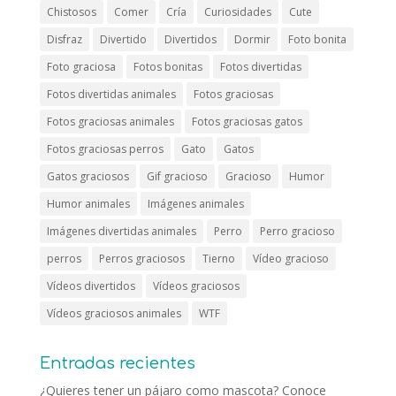
Chistosos
Comer
Cría
Curiosidades
Cute
Disfraz
Divertido
Divertidos
Dormir
Foto bonita
Foto graciosa
Fotos bonitas
Fotos divertidas
Fotos divertidas animales
Fotos graciosas
Fotos graciosas animales
Fotos graciosas gatos
Fotos graciosas perros
Gato
Gatos
Gatos graciosos
Gif gracioso
Gracioso
Humor
Humor animales
Imágenes animales
Imágenes divertidas animales
Perro
Perro gracioso
perros
Perros graciosos
Tierno
Vídeo gracioso
Vídeos divertidos
Vídeos graciosos
Vídeos graciosos animales
WTF
Entradas recientes
¿Quieres tener un pájaro como mascota? Conoce