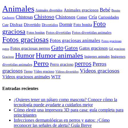
Animales
Bebé
Animales graciosos
Animales divertidos
Bonito
Chistoso
Chistosos
Cría
Chistosas
Comer
Curiosidades
Cachorro
Foto
Dormir
Disfraz
Divertido
Foto bonita
Divertidos
Cute
graciosa
Fotos divertidas
Fotos divertidas animales
Fotos bonitas
Fotos graciosas
Fotos graciosas animales
Fotos graciosas
Gato
Gatos
Gatos graciosos
Fotos graciosas perros
gatos
Gif gracioso
Humor animales
Humor
Imágenes animales
Imágenes
Gracioso
Perro
perros
Perros
Perro gracioso
divertidas animales
Vídeos graciosos
graciosos
Tierno
Vídeo gracioso
Vídeos divertidos
WTF
Vídeos graciosos animales
Entradas recientes
¿Quieres tener un pájaro como mascota? Conoce cómo la
tecnología puede ayudarte a cuidarlos mejor
Cómo elegir una impresora 3D para casa: guía completa para
principiantes
Infecciones dermatológicas en perros y gatos: ¿Cómo
reconocer las señales de alerta? Guía Breve