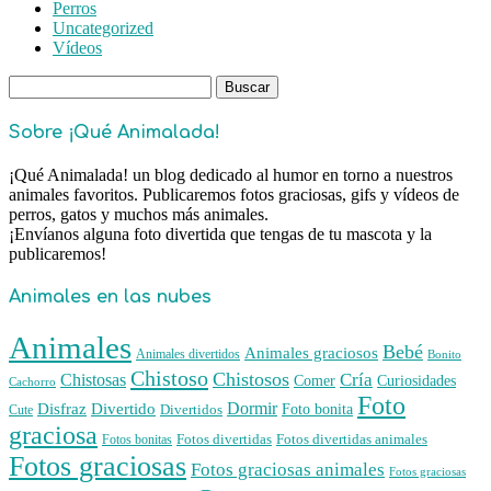
Perros
Uncategorized
Vídeos
Buscar:
Sobre ¡Qué Animalada!
¡Qué Animalada! un blog dedicado al humor en torno a nuestros
animales favoritos. Publicaremos fotos graciosas, gifs y vídeos de
perros, gatos y muchos más animales.
¡Envíanos alguna foto divertida que tengas de tu mascota y la
publicaremos!
Animales en las nubes
Animales
Bebé
Animales graciosos
Animales divertidos
Bonito
Chistoso
Chistosos
Cría
Chistosas
Comer
Curiosidades
Cachorro
Foto
Dormir
Disfraz
Divertido
Foto bonita
Divertidos
Cute
graciosa
Fotos divertidas
Fotos divertidas animales
Fotos bonitas
Fotos graciosas
Fotos graciosas animales
Fotos graciosas