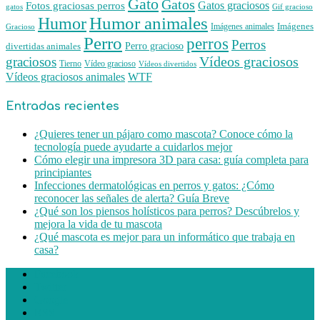
Gato
Gatos
Gatos graciosos
Fotos graciosas perros
gatos
Gif gracioso
Humor animales
Humor
Imágenes animales
Imágenes
Gracioso
Perro
perros
Perros
Perro gracioso
divertidas animales
Vídeos graciosos
graciosos
Tierno
Vídeo gracioso
Vídeos divertidos
WTF
Vídeos graciosos animales
Entradas recientes
¿Quieres tener un pájaro como mascota? Conoce cómo la
tecnología puede ayudarte a cuidarlos mejor
Cómo elegir una impresora 3D para casa: guía completa para
principiantes
Infecciones dermatológicas en perros y gatos: ¿Cómo
reconocer las señales de alerta? Guía Breve
¿Qué son los piensos holísticos para perros? Descúbrelos y
mejora la vida de tu mascota
¿Qué mascota es mejor para un informático que trabaja en
casa?
Facebook
Twitter
Google
RSS