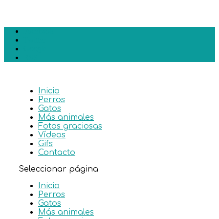
Facebook
Twitter
Google
RSS
Inicio
Perros
Gatos
Más animales
Fotos graciosas
Vídeos
Gifs
Contacto
Seleccionar página
Inicio
Perros
Gatos
Más animales