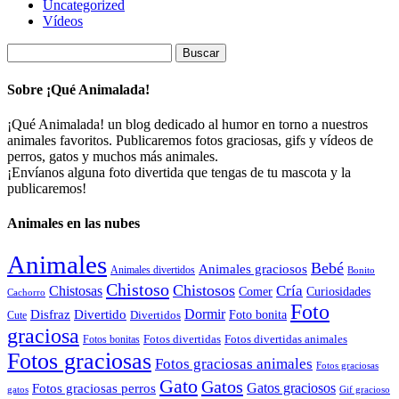
Uncategorized
Vídeos
Buscar:
Sobre ¡Qué Animalada!
¡Qué Animalada! un blog dedicado al humor en torno a nuestros
animales favoritos. Publicaremos fotos graciosas, gifs y vídeos de
perros, gatos y muchos más animales.
¡Envíanos alguna foto divertida que tengas de tu mascota y la
publicaremos!
Animales en las nubes
Animales
Bebé
Animales graciosos
Animales divertidos
Bonito
Chistoso
Chistosos
Cría
Chistosas
Comer
Curiosidades
Cachorro
Foto
Dormir
Disfraz
Divertido
Foto bonita
Divertidos
Cute
graciosa
Fotos divertidas
Fotos divertidas animales
Fotos bonitas
Fotos graciosas
Fotos graciosas animales
Fotos graciosas
Gato
Gatos
Gatos graciosos
Fotos graciosas perros
gatos
Gif gracioso