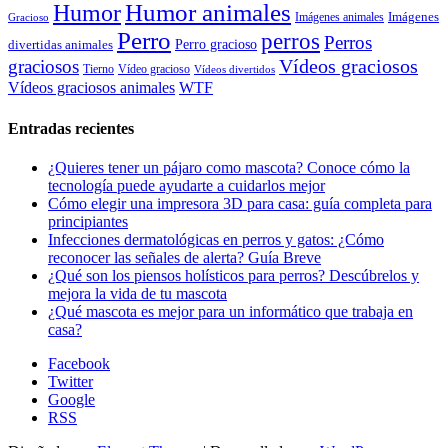
Humor animales
Humor
Imágenes animales
Imágenes
Gracioso
Perro
perros
Perros
Perro gracioso
divertidas animales
Vídeos graciosos
graciosos
Tierno
Vídeo gracioso
Vídeos divertidos
WTF
Vídeos graciosos animales
Entradas recientes
¿Quieres tener un pájaro como mascota? Conoce cómo la
tecnología puede ayudarte a cuidarlos mejor
Cómo elegir una impresora 3D para casa: guía completa para
principiantes
Infecciones dermatológicas en perros y gatos: ¿Cómo
reconocer las señales de alerta? Guía Breve
¿Qué son los piensos holísticos para perros? Descúbrelos y
mejora la vida de tu mascota
¿Qué mascota es mejor para un informático que trabaja en
casa?
Facebook
Twitter
Google
RSS