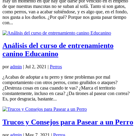
Hay un momento en que hay que darse por vencido en el empeño
de que nuestras mascotas no se suban al sofá. Tanto si son gatos,
como perros, van a acabar subiéndose, y es algo que, en el fondo,
nos gusta a los dueños. ¿Por qué? Porque nos gusta pasar tiempo
con...
Análisis del curso de entrenamiento
canino Educanino
por
admin
|
Jul 2, 2021
|
Perros
¿Acabas de adoptar a tu perro y tiene problemas por mal
comportamiento con otros perros, como gruñidos o ataques?
¿Destroza cosas en casa cuando te vas? ¿Marca el territorio
constantemente, incluso en casa? ¿Da tirones al pasear con correa?
Es, por desgracia, bastante...
Trucos y Consejos para Pasear a un Perro
por
admin
|
May 7, 2021
|
Perros