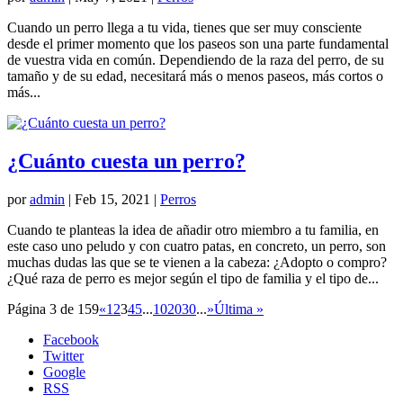
Cuando un perro llega a tu vida, tienes que ser muy consciente
desde el primer momento que los paseos son una parte fundamental
de vuestra vida en común. Dependiendo de la raza del perro, de su
tamaño y de su edad, necesitará más o menos paseos, más cortos o
más...
¿Cuánto cuesta un perro?
por
admin
|
Feb 15, 2021
|
Perros
Cuando te planteas la idea de añadir otro miembro a tu familia, en
este caso uno peludo y con cuatro patas, en concreto, un perro, son
muchas dudas las que se te vienen a la cabeza: ¿Adopto o compro?
¿Qué raza de perro es mejor según el tipo de familia y el tipo de...
Página 3 de 159
«
1
2
3
4
5
...
10
20
30
...
»
Última »
Facebook
Twitter
Google
RSS